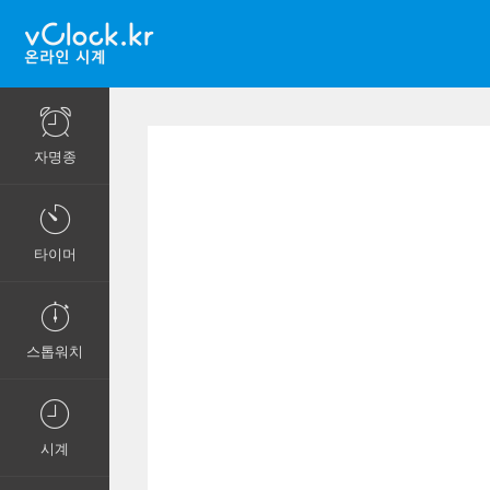
자명종
타이머
스톱워치
시계