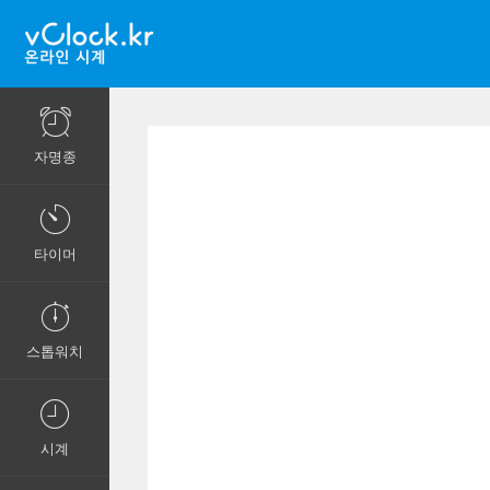
자명종
타이머
스톱워치
시계