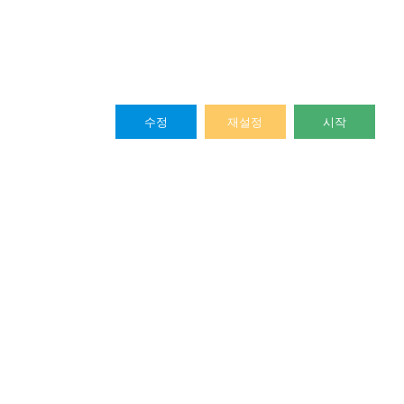
수정
재설정
시작