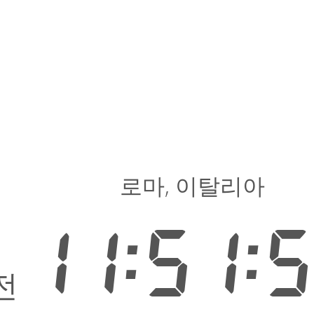
로마, 이탈리아
11:51:
전