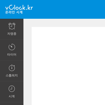
자명종
타이머
스톱워치
시계