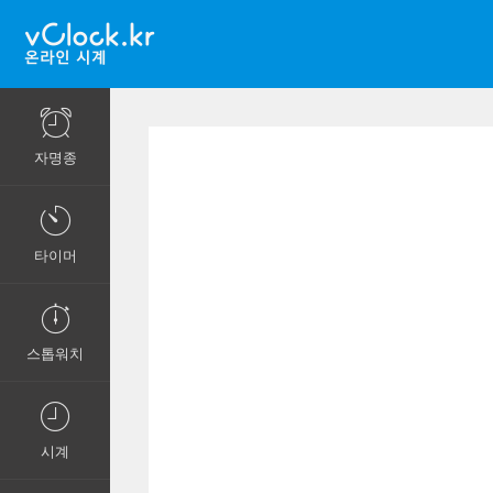
자명종
타이머
스톱워치
시계