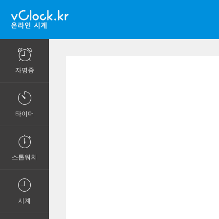
자명종
타이머
스톱워치
시계