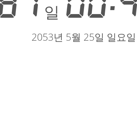
87
00:4
일
2053년 5월 25일 일요일