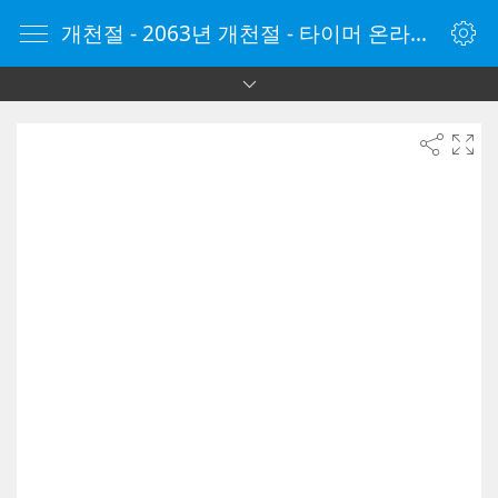
개천절 - 2063년 개천절 - 타이머 온라인 - 타이머 - 온라인 타이머 - Timer - vClock.kr